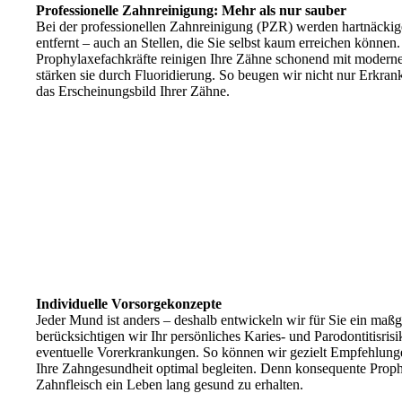
Professionelle Zahnreinigung: Mehr als nur sauber
Bei der professionellen Zahnreinigung (PZR) werden hartnäcki
entfernt – auch an Stellen, die Sie selbst kaum erreichen können.
Prophylaxefachkräfte reinigen Ihre Zähne schonend mit moderne
stärken sie durch Fluoridierung. So beugen wir nicht nur Erkran
das Erscheinungsbild Ihrer Zähne.
Individuelle Vorsorgekonzepte
Jeder Mund ist anders – deshalb entwickeln wir für Sie ein maß
berücksichtigen wir Ihr persönliches Karies- und Parodontitisr
eventuelle Vorerkrankungen. So können wir gezielt Empfehlunge
Ihre Zahngesundheit optimal begleiten. Denn konsequente Proph
Zahnfleisch ein Leben lang gesund zu erhalten.